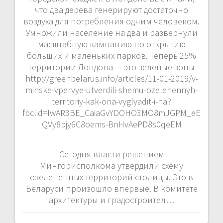
что два дерева генерируют достаточно
воздуха для потребления одним человеком.
Умножили население на два и развернули
масштабную кампанию по открытию
больших и маленьких парков. Теперь 25%
территории Лондона — это зеленые зоны
http://greenbelarus.info/articles/11-01-2019/v-
minske-vpervye-utverdili-shemu-ozelenennyh-
territoriy-kak-ona-vyglyadit-i-na?
fbclid=IwAR3BE_CaiaGvYDOHO3MO8mJGPM_eE
QVy8pjy6C8oems-BnHvAePD8s0qeEM
Сегодня власти решением
Мингорисполкома утвердили схему
озелененных территорий столицы. Это в
Беларуси произошло впервые. В комитете
архитектуры и градостроител…