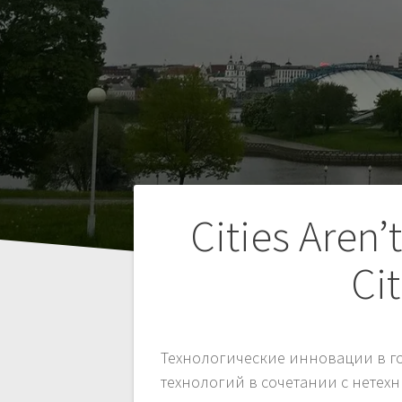
Навигация
Cities Aren
по
Ci
записям
Технологические инновации в го
технологий в сочетании с нетех