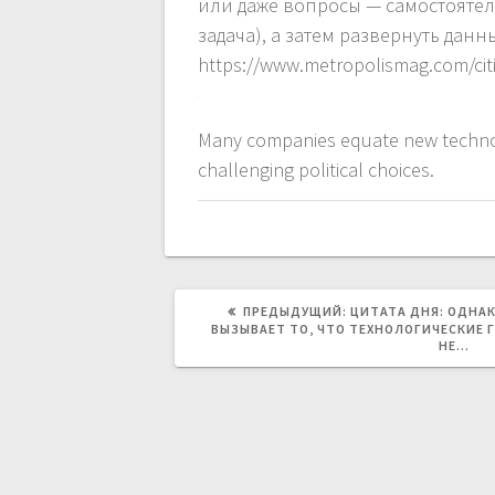
или даже вопросы — самостоятел
задача), а затем развернуть да
https://www.metropolismag.com/cit
Many companies equate new technol
challenging political choices.
ПРЕДЫДУЩАЯ
ПРЕДЫДУЩИЙ:
ЦИТАТА ДНЯ: ОДНА
ЗАПИСЬ:
ВЫЗЫВАЕТ ТО, ЧТО ТЕХНОЛОГИЧЕСКИЕ 
НЕ…