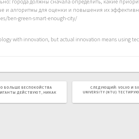
ьно: города должны сначала определить, какие приори
нные и алгоритмы для оценки и повышения их эффективн
ies/ben-green-smart-enough-city/
ogy with innovation, but actual innovation means using te
СЛЕДУЮЩ
КО БОЛЬШЕ БЕСПОКОЙСТВА
СЛЕДУЮЩИЙ:
VOLVO И S
ЗАПИСЬ:
UNIVERSITY (NTU) ТЕСТИР
ГИГАНТЫ ДЕЙСТВУЮТ, НИКАК