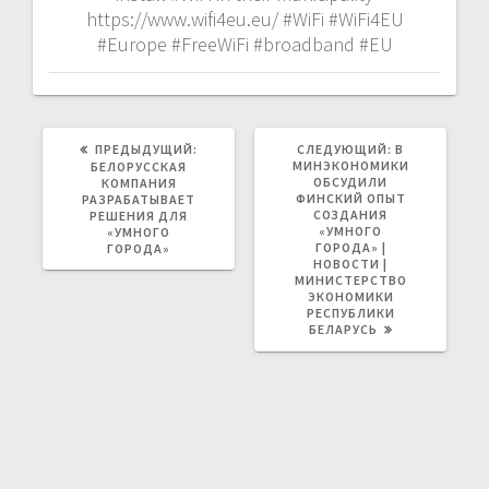
https://www.wifi4eu.eu/ #WiFi #WiFi4EU
#Europe #FreeWiFi #broadband #EU
ПРЕДЫДУЩАЯ
СЛЕДУЮЩАЯ
ПРЕДЫДУЩИЙ:
СЛЕДУЮЩИЙ:
В
ЗАПИСЬ:
ЗАПИСЬ:
МИНЭКОНОМИКИ
БЕЛОРУССКАЯ
ОБСУДИЛИ
КОМПАНИЯ
ФИНСКИЙ ОПЫТ
РАЗРАБАТЫВАЕТ
СОЗДАНИЯ
РЕШЕНИЯ ДЛЯ
«УМНОГО
«УМНОГО
ГОРОДА» |
ГОРОДА»
НОВОСТИ |
МИНИСТЕРСТВО
ЭКОНОМИКИ
РЕСПУБЛИКИ
БЕЛАРУСЬ