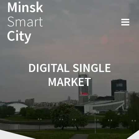
Minsk
Smart
City
DIGITAL SINGLE
MARKET