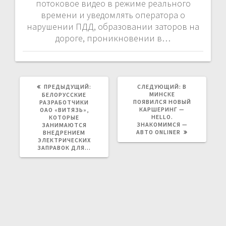
потоковое видео в режиме реального
времени и уведомлять оператора о
нарушении ПДД, образовании заторов на
дороге, проникновении в…
ПРЕДЫДУЩАЯ
СЛЕДУЮЩАЯ
ПРЕДЫДУЩИЙ:
СЛЕДУЮЩИЙ:
В
ЗАПИСЬ:
ЗАПИСЬ:
МИНСКЕ
БЕЛОРУССКИЕ
ПОЯВИЛСЯ НОВЫЙ
РАЗРАБОТЧИКИ
КАРШЕРИНГ —
ОАО «ВИТЯЗЬ»,
HELLO.
КОТОРЫЕ
ЗНАКОМИМСЯ —
ЗАНИМАЮТСЯ
АВТО ONLINER
ВНЕДРЕНИЕМ
ЭЛЕКТРИЧЕСКИХ
ЗАПРАВОК ДЛЯ…