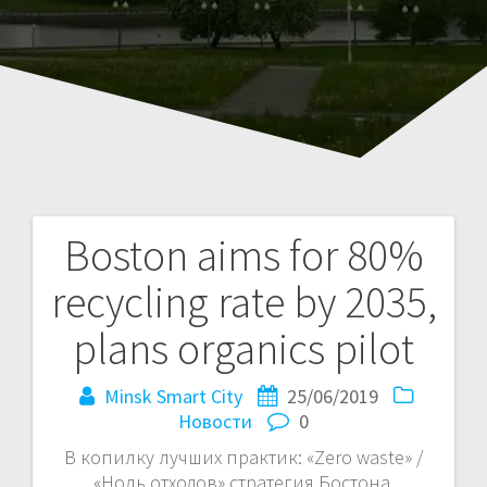
Boston aims for 80%
Навигация
recycling rate by 2035,
по
plans organics pilot
записям
Minsk Smart City
25/06/2019
Новости
0
В копилку лучших практик: «Zero waste» /
«Ноль отходов» cтратегия Бостона.