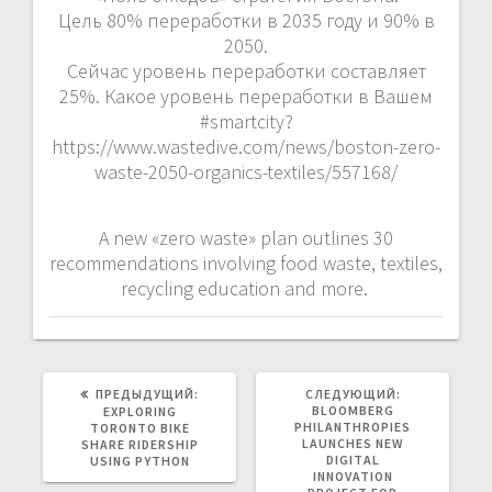
Цель 80% переработки в 2035 году и 90% в
2050.
Сейчас уровень переработки составляет
25%. Какое уровень переработки в Вашем
#smartcity?
https://www.wastedive.com/news/boston-zero-
waste-2050-organics-textiles/557168/
A new «zero waste» plan outlines 30
recommendations involving food waste, textiles,
recycling education and more.
ПРЕДЫДУЩАЯ
СЛЕДУЮЩАЯ
ПРЕДЫДУЩИЙ:
СЛЕДУЮЩИЙ:
ЗАПИСЬ:
ЗАПИСЬ:
BLOOMBERG
EXPLORING
PHILANTHROPIES
TORONTO BIKE
LAUNCHES NEW
SHARE RIDERSHIP
DIGITAL
USING PYTHON
INNOVATION