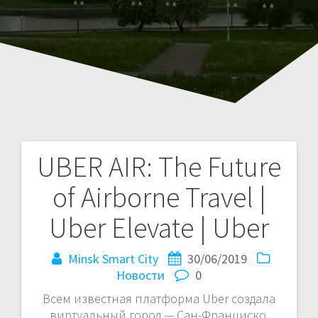
UBER AIR: The Future
Навигация
of Airborne Travel |
по
Uber Elevate | Uber
записям
Minsk Smart City
30/06/2019
Новости
0
Всем известная платформа Uber создала
виртуальный город — Сан-Франциско,