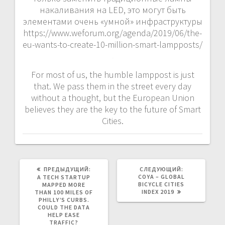
накаливания на LED, это могут быть
элементами очень «умной» инфраструктуры
https://www.weforum.org/agenda/2019/06/the-
eu-wants-to-create-10-million-smart-lampposts/
For most of us, the humble lamppost is just
that. We pass them in the street every day
without a thought, but the European Union
believes they are the key to the future of Smart
Cities.
ПРЕДЫДУЩАЯ
СЛЕДУЮЩАЯ
ПРЕДЫДУЩИЙ:
СЛЕДУЮЩИЙ:
ЗАПИСЬ:
ЗАПИСЬ:
COYA – GLOBAL
A TECH STARTUP
BICYCLE CITIES
MAPPED MORE
INDEX 2019
THAN 100 MILES OF
PHILLY’S CURBS.
COULD THE DATA
HELP EASE
TRAFFIC?