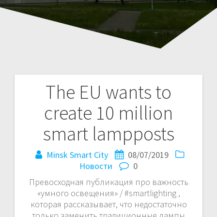
The EU wants to
Навигация
create 10 million
по
smart lampposts
записям
Minsk Smart City
08/07/2019
Новости
0
Превосходная публикация про важность
«умного освещения» / #smartlighting ,
которая рассказывает, что недостаточно
только заменить традиционные лампы