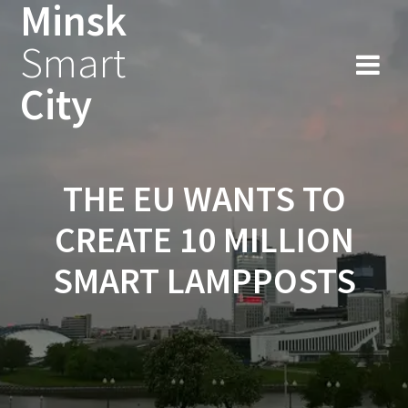
Minsk
Smart
City
THE EU WANTS TO
CREATE 10 MILLION
SMART LAMPPOSTS