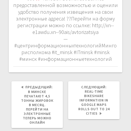
предоставленной возможностью и оценили
удобство получения извещения на свои
электронные адреса! ??Перейти на форму
регистрации можно по ссылке: http://xn--
e1awdu.xn--90ais/avtorizatsiya
—
#центринформационныхтехнологийМинго
рисполкома #it_minsk #ITminsk #minsk
#минск #информационныетехнологий
ПРЕДЫДУЩАЯ
СЛЕДУЮЩАЯ
ПРЕДЫДУЩИЙ:
СЛЕДУЮЩИЙ:
ЗАПИСЬ:
ЗАПИСЬ:
REAL-TIME
В МИНСКЕ
BIKESHARE
ПЕЧАТАЮТ 4,5
INFORMATION IN
ТОННЫ ЖИРОВОК
GOOGLE MAPS
В МЕСЯЦ.
ROLLS OUT TO 24
ПЕРЕЙТИ НА
CITIES
ЭЛЕКТРОННЫЕ
ТЕПЕРЬ МОЖНО
ОНЛАЙН