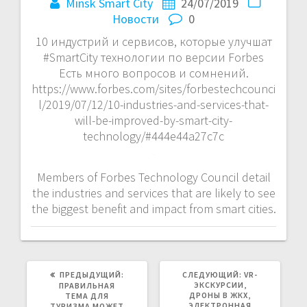
Minsk Smart City
24/07/2019
Новости
0
10 индустрий и сервисов, которые улучшат
#SmartCity технологии по версии Forbes
Есть много вопросов и сомнений.
https://www.forbes.com/sites/forbestechcounci
l/2019/07/12/10-industries-and-services-that-
will-be-improved-by-smart-city-
technology/#444e44a27c7c
Members of Forbes Technology Council detail
the industries and services that are likely to see
the biggest benefit and impact from smart cities.
ПРЕДЫДУЩАЯ
СЛЕДУЮЩАЯ
ПРЕДЫДУЩИЙ:
СЛЕДУЮЩИЙ:
VR-
ЗАПИСЬ:
ЗАПИСЬ:
ЭКСКУРСИИ,
ПРАВИЛЬНАЯ
ДРОНЫ В ЖКХ,
ТЕМА ДЛЯ
ЭЛЕКТРОННАЯ
ТУРИЗМА МОЖЕТ