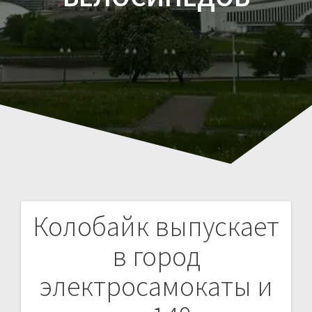
Колобайк выпускает
Навигация
в город
по
электросамокаты и
записям