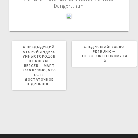
Dangers.html
ПРЕДЫДУЩАЯ
СЛЕДУЮЩАЯ
ПРЕДЫДУЩИЙ:
СЛЕДУЮЩИЙ:
JOSIPA
ЗАПИСЬ:
ЗАПИСЬ:
PETRUNIC —
ВТОРОЙ ИНДЕКС
THEFUTUREECONOMY.CA
УМНЫХ ГОРОДОВ
ОТ ROLAND
BERGER — МАРТ
2019 ВАЖНО, ЧТО
ЕСТЬ
ДОСТАТОЧНОЕ
ПОДРОБНОЕ…