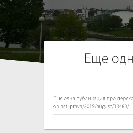
Навигация
Еще одн
по
записям
Еще одна публикация про переход 
oblasti-prava/2019/august/38480/