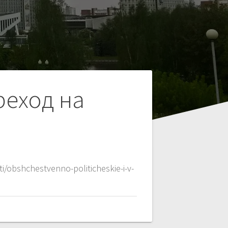
реход на
bshchestvenno-politicheskie-i-v-