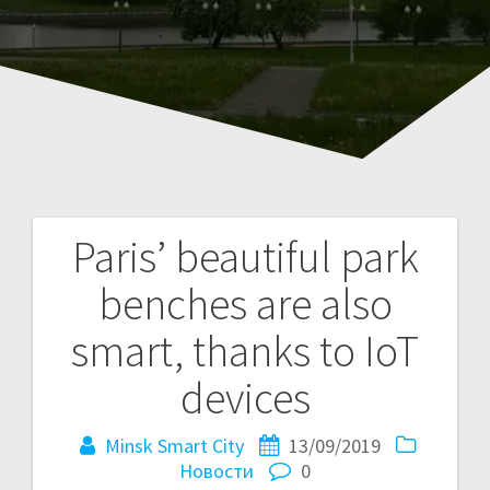
Paris’ beautiful park
Навигация
benches are also
по
smart, thanks to IoT
записям
devices
Minsk Smart City
13/09/2019
Новости
0