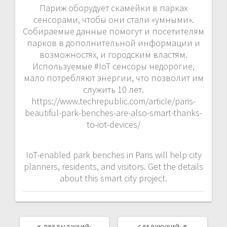
Париж оборудует скамейки в парках
сенсорами, чтобы они стали «умными».
Собираемые данные помогут и посетителям
парков в дополнительной информации и
возможностях, и городским властям.
Используемые #IoT сенсоры недорогие,
мало потребляют энергии, что позволит им
служить 10 лет.
https://www.techrepublic.com/article/paris-
beautiful-park-benches-are-also-smart-thanks-
to-iot-devices/
IoT-enabled park benches in Paris will help city
planners, residents, and visitors. Get the details
about this smart city project.
ПРЕДЫДУЩАЯ
СЛЕДУЮЩАЯ
ПРЕДЫДУЩИЙ:
СЛЕДУЮЩИЙ:
В