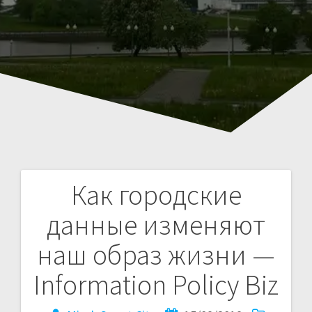
Как городские
Навигация
данные изменяют
по
наш образ жизни —
записям
Information Policy Biz