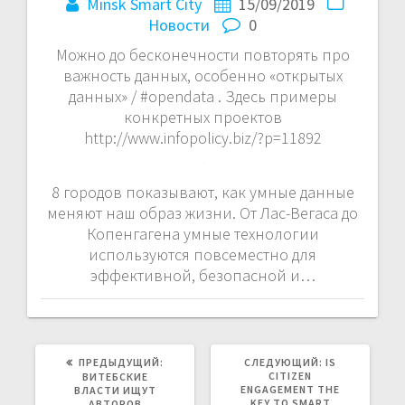
Minsk Smart City
15/09/2019
Новости
0
Можно до бесконечности повторять про
важность данных, особенно «открытых
данных» / #opendata . Здесь примеры
конкретных проектов
http://www.infopolicy.biz/?p=11892
8 городов показывают, как умные данные
меняют наш образ жизни. От Лас-Вегаса до
Копенгагена умные технологии
используются повсеместно для
эффективной, безопасной и…
ПРЕДЫДУЩАЯ
СЛЕДУЮЩАЯ
ПРЕДЫДУЩИЙ:
СЛЕДУЮЩИЙ:
IS
ЗАПИСЬ:
ЗАПИСЬ:
CITIZEN
ВИТЕБСКИЕ
ENGAGEMENT THE
ВЛАСТИ ИЩУТ
KEY TO SMART
АВТОРОВ