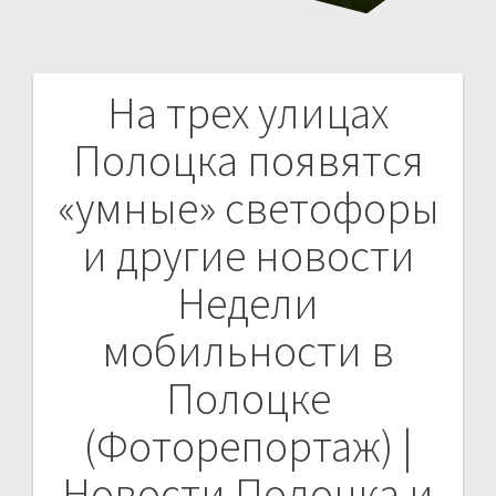
На трех улицах
Навигация
Полоцка появятся
по
«умные» светофоры
записям
и другие новости
Недели
мобильности в
Полоцке
(Фоторепортаж) |
Новости Полоцка и