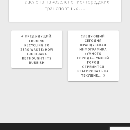
нацелена на «озеленение» городских
транспортных ….
ПРЕДЫДУЩАЯ
СЛЕДУЮЩАЯ
ПРЕДЫДУЩИЙ:
СЛЕДУЮЩИЙ:
ЗАПИСЬ:
ЗАПИСЬ:
СЕГОДНЯ
FROM NO
ФРАНЦУЗСКАЯ
RECYCLING TO
ИНФОГРАФИКА
ZERO WASTE: HOW
«УМНОГО
LJUBLJANA
ГОРОДА». УМНЫЙ
RETHOUGHT ITS
ГОРОД
RUBBISH
СТРЕМИТСЯ
РЕАГИРОВАТЬ НА
ТЕКУЩИЕ…