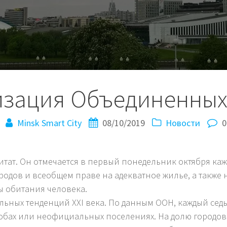
изация Объединенных
Minsk Smart City
08/10/2019
Новости
0
итат. Он отмечается в первый понедельник октября каж
ородов и всеобщем праве на адекватное жилье, а такж
ы обитания человека.
льных тенденций XXI века. По данным ООН, каждый сед
щобах или неофициальных поселениях. На долю городо