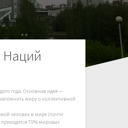
 Наций
дого года. Основная идея —
е напомнить миру о коллективной
ьмой человек в мире (почти
в приходится 70% мировых