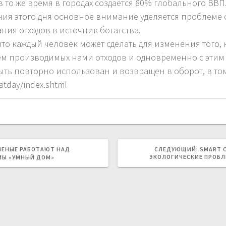
 то же время в городах создается 80% глобального ВВП
ния этого дня основное внимание уделяется проблеме 
ния отходов в источник богатства.
 что каждый человек может сделать для изменения того
 производимых нами отходов и одновременно с этим н
ыть повторно использован и возвращен в оборот, в то
atday/index.shtml
СЛЕДУ
ЧЕНЫЕ РАБОТАЮТ НАД
СЛЕДУЮЩИЙ:
SMART 
ЗАПИСЬ:
ЭКОЛОГИЧЕСКИЕ ПРОБЛ
МЫ «УМНЫЙ ДОМ»