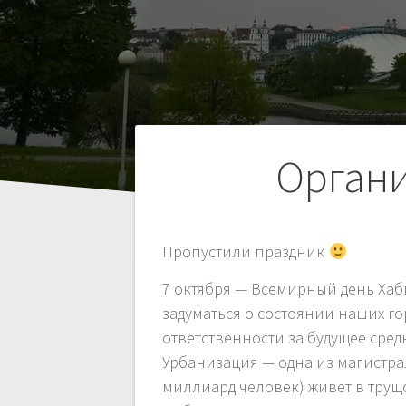
Навигация
Орган
по
Пропустили праздник
записям
7 октября — Всемирный день Хаб
задуматься о состоянии наших г
ответственности за будущее сред
Урбанизация — одна из магистра
миллиард человек) живет в тру