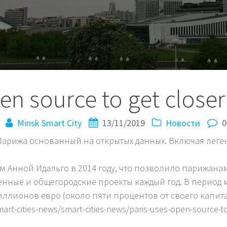
en source to get closer 
Minsk Smart City
13/11/2019
Новости
0
 Парижа основанный на открытых данных. Включая лег
 Анной Идальго в 2014 году, что позволило парижана
нные и общегородские проекты каждый год. В период м
иллионов евро (около пяти процентов от своего капит
art-cities-news/smart-cities-news/paris-uses-open-source-to-