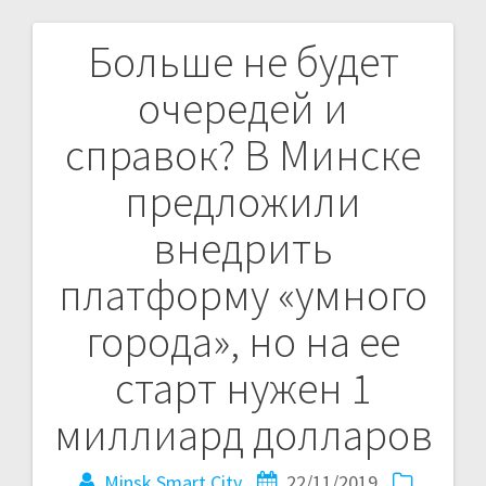
Больше не будет
Навигация
очередей и
по
справок? В Минске
записям
предложили
внедрить
платформу «умного
города», но на ее
старт нужен 1
миллиард долларов
Minsk Smart City
22/11/2019