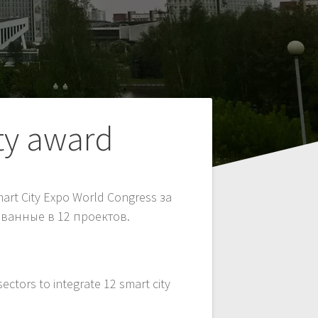
ty award
rt City Expo World Congress за
ванные в 12 проектов.
ectors to integrate 12 smart city