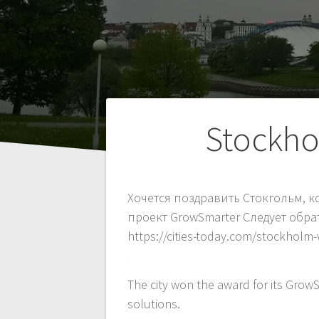
Навигация
Stockho
по
Хочется поздравить Стокгольм, кот
записям
проект GrowSmarter Следует обр
https://cities-today.com/stockholm-
The city won the award for its GrowS
solutions.