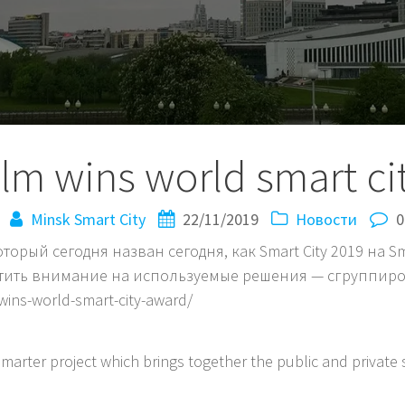
lm wins world smart ci
Minsk Smart City
22/11/2019
Новости
0
орый сегодня назван сегодня, как Smart City 2019 на Sma
атить внимание на используемые решения — сгруппиро
wins-world-smart-city-award/
marter project which brings together the public and private s