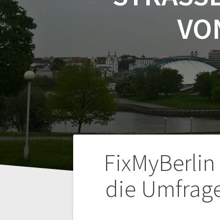
ON
Навигация
FixMyBerlin
по
die Umfrage
записям