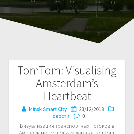
TomTom: Visualising
Навигация
Amsterdam’s
по
Heartbeat
записям
Minsk Smart City
23/12/2019
Новости
0
Визуализация транспортных потоков в
Амстердаме, используя данные TomTom,