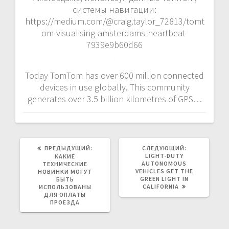
системы навигации:
https://medium.com/@craig.taylor_72813/tomt
om-visualising-amsterdams-heartbeat-
7939e9b60d66
Today TomTom has over 600 million connected
devices in use globally. This community
generates over 3.5 billion kilometres of GPS…
ПРЕДЫДУЩАЯ
СЛЕДУЮЩАЯ
ПРЕДЫДУЩИЙ:
СЛЕДУЮЩИЙ:
ЗАПИСЬ:
ЗАПИСЬ:
LIGHT-DUTY
КАКИЕ
AUTONOMOUS
ТЕХНИЧЕСКИЕ
VEHICLES GET THE
НОВИНКИ МОГУТ
GREEN LIGHT IN
БЫТЬ
CALIFORNIA
ИСПОЛЬЗОВАНЫ
ДЛЯ ОПЛАТЫ
ПРОЕЗДА