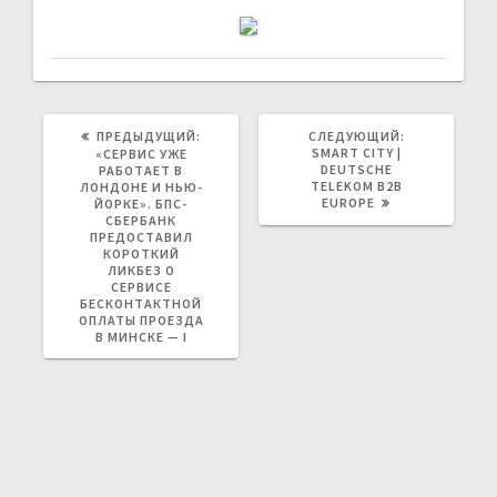
СЛЕДУЮЩАЯ
ПРЕДЫДУЩИЙ:
СЛЕДУЮЩИЙ:
ЗАПИСЬ:
ПРЕДЫДУЩАЯ
SMART CITY |
«СЕРВИС УЖЕ
ЗАПИСЬ:
DEUTSCHE
РАБОТАЕТ В
TELEKOM B2B
ЛОНДОНЕ И НЬЮ-
EUROPE
ЙОРКЕ». БПС-
СБЕРБАНК
ПРЕДОСТАВИЛ
КОРОТКИЙ
ЛИКБЕЗ О
СЕРВИСЕ
БЕСКОНТАКТНОЙ
ОПЛАТЫ ПРОЕЗДА
В МИНСКЕ — I