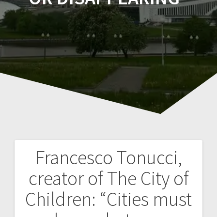
Francesco Tonucci,
Навигация
creator of The City of
по
Children: “Cities must
записям