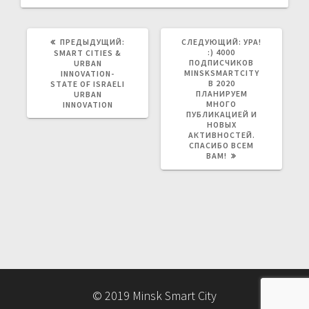
ПРЕДЫДУЩАЯ
СЛЕДУЮЩАЯ
ПРЕДЫДУЩИЙ:
СЛЕДУЮЩИЙ:
УРА!
ЗАПИСЬ:
ЗАПИСЬ:
:) 4000
SMART CITIES &
ПОДПИСЧИКОВ
URBAN
MINSKSMARTCITY
INNOVATION-
В 2020
STATE OF ISRAELI
ПЛАНИРУЕМ
URBAN
МНОГО
INNOVATION
ПУБЛИКАЦИЕЙ И
НОВЫХ
АКТИВНОСТЕЙ.
СПАСИБО ВСЕМ
ВАМ!
© 2019 Minsk Smart City