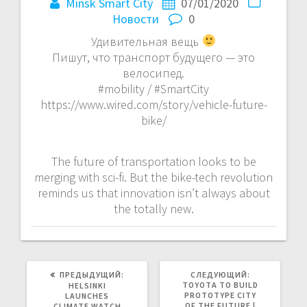
Minsk Smart City
07/01/2020
Новости
0
Удивительная вещь
Пишут, что транспорт будущего — это
велосипед.
#mobility / #SmartCity
https://www.wired.com/story/vehicle-future-
bike/
The future of transportation looks to be
merging with sci-fi. But the bike-tech revolution
reminds us that innovation isn’t always about
the totally new.
ПРЕДЫДУЩАЯ
СЛЕДУЮЩАЯ
ПРЕДЫДУЩИЙ:
СЛЕДУЮЩИЙ:
ЗАПИСЬ:
ЗАПИСЬ:
TOYOTA TO BUILD
HELSINKI
PROTOTYPE CITY
LAUNCHES
OF THE FUTURE |
CLIMATE WATCH