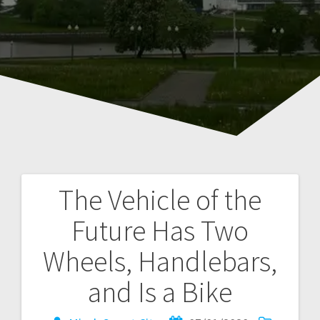
The Vehicle of the
Навигация
Future Has Two
по
Wheels, Handlebars,
записям
and Is a Bike