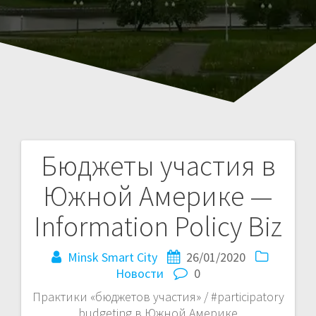
Бюджеты участия в
Навигация
Южной Америке —
по
Information Policy Biz
записям
Minsk Smart City
26/01/2020
Новости
0
Практики «бюджетов участия» / #participatory
budgeting в Южной Америке