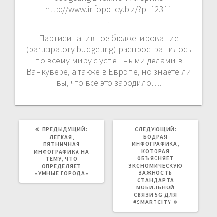
http://www.infopolicy.biz/?p=12311
Партисипативное бюджетирование
(participatory budgeting) распространилось
по всему миру с успешными делами в
Ванкувере, а также в Европе, но знаете ли
вы, что все это зародило….
ПРЕДЫДУЩАЯ
СЛЕДУЮЩАЯ
ПРЕДЫДУЩИЙ:
СЛЕДУЮЩИЙ:
ЗАПИСЬ:
ЗАПИСЬ:
БОДРАЯ
ЛЕГКАЯ,
ИНФОГРАФИКА,
ПЯТНИЧНАЯ
КОТОРАЯ
ИНФОГРАФИКА НА
ОБЪЯСНЯЕТ
ТЕМУ, ЧТО
ЭКОНОМИЧЕСКУЮ
ОПРЕДЕЛЯЕТ
ВАЖНОСТЬ
«УМНЫЕ ГОРОДА»
СТАНДАРТА
МОБИЛЬНОЙ
СВЯЗИ 5G ДЛЯ
#SMARTCITY