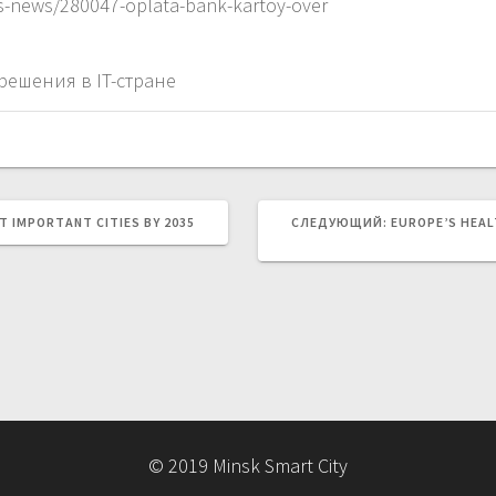
ss-news/280047-oplata-bank-kartoy-over
ешения в IT-стране
СЛЕДУЮЩАЯ
T IMPORTANT CITIES BY 2035
СЛЕДУЮЩИЙ:
EUROPE’S HEAL
ЗАПИСЬ:
© 2019 Minsk Smart City