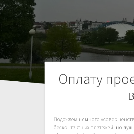
Навигация
Оплату про
по
записям
Подождем немного усовершенств
бесконтактных платежей, но лу