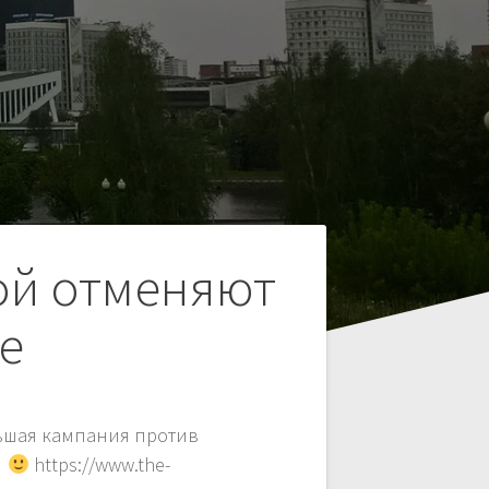
ой отменяют
е
ьшая кампания против
и
https://www.the-