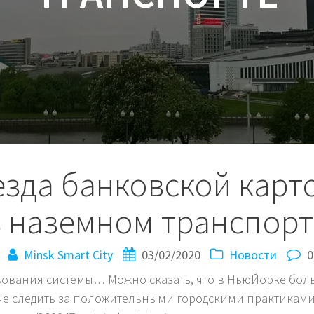
езда банковской карт
в наземном транспорт
Minsk Smart City
03/02/2020
Новости
0
ования системы… Можно сказать, что в НьюЙорке бол
шче следить за положительными городскими практикам