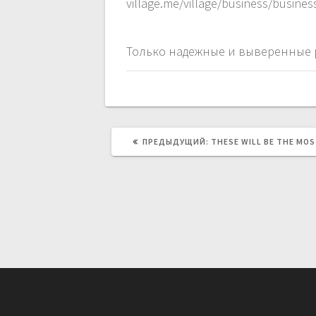
village.me/village/business/busine
Только надежные и выверенные р
ПРЕДЫДУЩАЯ
ПРЕДЫДУЩИЙ:
THESE WILL BE THE MOS
ЗАПИСЬ: