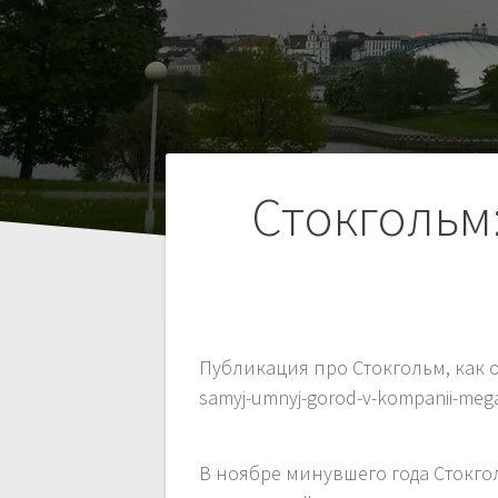
Навигация
Стокгольм
по
записям
Публикация про Стокгольм, как о
samyj-umnyj-gorod-v-kompanii-meg
В ноябре минувшего года Стокго