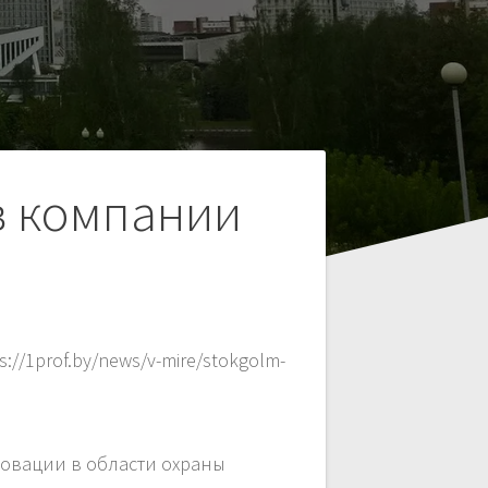
в компании
//1prof.by/news/v-mire/stokgolm-
новации в области охраны