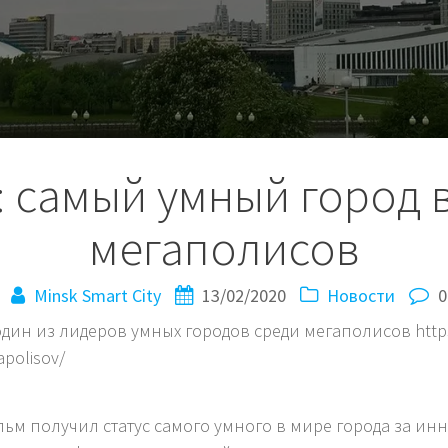
: самый умный город 
мегаполисов
Minsk Smart City
13/02/2020
Новости
0
дин из лидеров умных городов среди мегаполисов https:
apolisov/
льм получил статус самого умного в мире города за ин