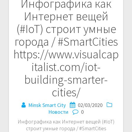
Инфографика как
Навигация
Интернет вещей
по
(#IoT) строит умные
записям
города / #SmartCities
https://www.visualcap
italist.com/iot-
building-smarter-
cities/
Minsk Smart City
02/03/2020
Новости
0
Инфографика как Интернет вещей (#IoT)
строит умные города / #SmartCities