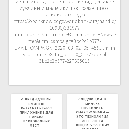
меньшинств., особенно инвалиды, а также
мужчины и мальчики, пострадавшие от
насилия в городах.
https://openknowledge.worldbank.org/handle/
10986/33197?
utm_source=Sustainable+Communities+Newsle
tter&utm_campaign=3bc2c2b377-
EMAIL_CAMPAIGN_2020_03_02_05_45&utm_m
edium=email&utm_term=0_0e322de7bf-
3bc2c2b377-227605013
ПРЕДЫДУЩАЯ
СЛЕДУЮЩАЯ
ПРЕДЫДУЩИЙ:
СЛЕДУЮЩИЙ:
В
ЗАПИСЬ:
ЗАПИСЬ:
МИНСКЕ
В МИНСКЕ
ПОЯВИЛИСЬ
РАЗРАБАТЫВАЮТ
СМАРТ-ФОНАРИ —
ПРИЛОЖЕНИЕ ДЛЯ
ЭТО ТЕХНОЛОГИЯ
ПОИСКА
ИНТЕРНЕТА
ПАРКОВОЧНЫХ
ВЕЩЕЙ. ЧТО В НИХ
МЕСТ —