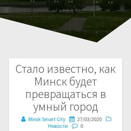
Стало известно, как
Навигация
Минск будет
по
превращаться в
записям
умный город
Minsk Smart City
27/03/2020
Новости
0