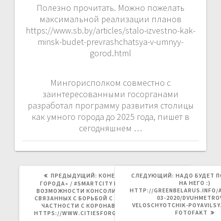
Полезно прочитать. Можно пожелать
максимальной реализации планов
https://www.sb.by/articles/stalo-izvestno-kak-
minsk-budet-prevrashchatsya-v-umnyy-
gorod.html
Мингорисполком совместно с
заинтересованными госорганами
разработал программу развития столицы
как умного города до 2025 года, пишет в
сегодняшнем …
ПРЕДЫДУЩАЯ
СЛЕДУЮЩАЯ
ПРЕДЫДУЩИЙ:
КОНЕЧНО, «РАЗУМНЫЕ
СЛЕДУЮЩИЙ:
НАДО БУДЕТ 
ЗАПИСЬ:
ЗАПИСЬ:
НА НЕГО :)
ГОРОДА» / #SMARTCITY НЕ ПРОШЛИ МИМО
HTTP://GREENBELARUS.INFO/A
ВОЗМОЖНОСТИ КОНСОЛИДАЦИИ ПРОЕКТОВ,
03-2020/DVUHMETRO
СВЯЗАННЫХ С БОРЬБОЙ С ЗАБОЛЕВАНИЯМИ, В
VELOSCHYOTCHIK-POYAVILSY
ЧАСТНОСТИ С КОРОНАВИРУСОМ COVID-19
FOTOFAKT
HTTPS://WWW.CITIESFORGLOBALHEALTH.ORG/