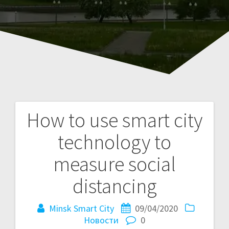
How to use smart city
Навигация
technology to
по
measure social
записям
distancing
Minsk Smart City
09/04/2020
Новости
0