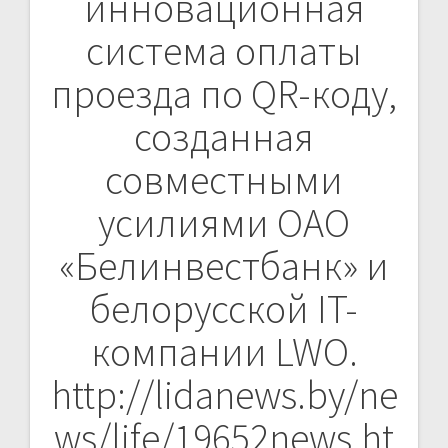
инновационная
система оплаты
проезда по QR-коду,
созданная
совместными
усилиями ОАО
«Белинвестбанк» и
белорусской IT-
компании LWO.
http://lidanews.by/ne
ws/life/19652news.ht