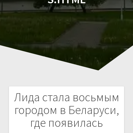
Лида стала восьмым
Навигация
городом в Беларуси,
по
где появилась
записям