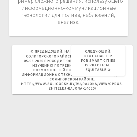
пример сложного решения, использующего
информационно-коммуникационные
технологии для полива, наблюдений,
анализа.
ПРЕДЫДУЩАЯ
СЛЕДУЮЩАЯ
ПРЕДЫДУЩИЙ:
НА ОФИЦИАЛЬНОМ САЙТЕ
СЛЕДУЮЩИЙ:
ЗАПИСЬ:
ЗАПИСЬ:
NEXT CHAPTER
СОЛИГОРСКОГО РАЙИСПОЛКОМА С 22.05.2020 ПО
FOR SMART CITIES
05.06.2020 ПРОХОДИТ ОПРОС ЖИТЕЛЕЙ РАЙОНА ПО
IS PRACTICAL,
ИЗУЧЕНИЮ ПОТРЕБНОСТЕЙ НАСЕЛЕНИЯ И
EQUITABLE
ВОЗМОЖНОСТЕЙ ВНЕДРЕНИЯ ЦИФРОВЫХ
ИНФОРМАЦИОННЫХ ТЕХНОЛОГИЙ «УМНЫЙ ГОРОД» В
СОЛИГОРСКОМ РАЙОНЕ.
HTTP://WWW.SOLIGORSK.BY/RU/RAJONA/VIEW/OPROS-
ZHITELEJ-RAJONA-14020/