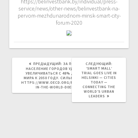
https://belinvestbank.by/individual/press-
service/news/other-news/belinvestbank-na-
pervom-mezhdunarodnom-minsk-smart-city-
forum-2020
ПРЕДЫДУЩАЯ
ПРЕДЫДУЩИЙ:
ЗА ПОСЛЕДНИЕ 40 ЛЕТ
СЛЕДУЮЩИЙ:
ЗАПИСЬ:
СЛЕДУЮЩАЯ
‘SMART MALL’
НАСЕЛЕНИЕ ГОРОДОВ УДВОИЛОСЬ И БУДЕТ
ЗАПИСЬ:
TRIAL GOES LIVE IN
УВЕЛИЧИВАТЬСЯ С 48% ДО 55% НАСЕЛЕНИЯ
HELSINKI — CITIES
МИРА К 2050 ГОДУ. СИЛЬНЕЙШИЙ ДОКУМЕНТ!
TODAY —
HTTPS://WWW.OECD.ORG/PUBLICATIONS/CITIES-
CONNECTING THE
IN-THE-WORLD-D0EFCBDA-EN.HTM
WORLD’S URBAN
LEADERS