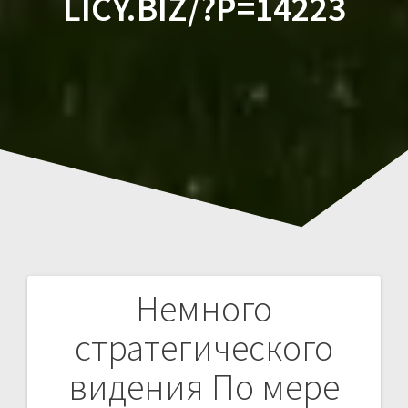
LICY.BIZ/?P=14223
Немного
Навигация
стратегического
по
видения По мере
записям