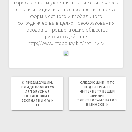
города должны укреплять такие связи через
сети и инициативы по поощрению новых
форм местного и глобального
сотрудничества в целях преобразования
городов в процветающие общества
кругового действия.
http://www.infopolicy.biz/?p=14223
ПРЕДЫДУЩАЯ
СЛЕДУЮЩАЯ
ПРЕДЫДУЩИЙ:
СЛЕДУЮЩИЙ:
МТС
ЗАПИСЬ:
ЗАПИСЬ:
ПОДКЛЮЧИЛ К
В ЛИДЕ ПОЯВЯТСЯ
ИНТЕРНЕТУ ВЕЩЕЙ
АВТОБУСНЫЕ
ШЕРИНГ
ОСТАНОВКИ С
ЭЛЕКТРОСАМОКАТОВ
БЕСПЛАТНЫМ WI-
В МИНСКЕ
FI