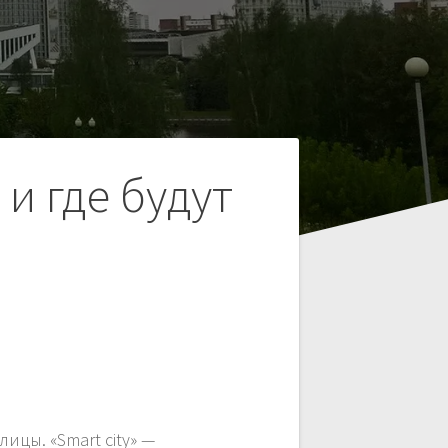
и где будут
цы. «Smart city» —