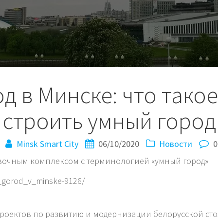
д в Минске: что такое 
строить умный город
Minsk Smart City
06/10/2020
Новости
0
вочным комплексом с терминологией «умный город»
j_gorod_v_minske-9126/
роектов по развитию и модернизации белорусской столи