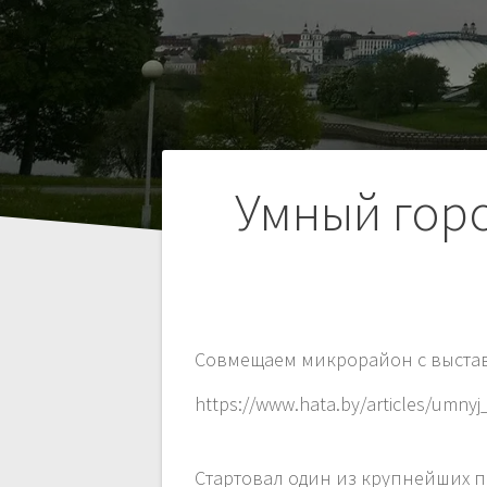
Навигация
Умный горо
по
записям
Совмещаем микрорайон с выста
https://www.hata.by/articles/umny
Стартовал один из крупнейших п