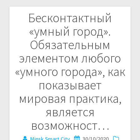
Бесконтактный
Навигация
«умный город».
по
Обязательным
записям
элементом любого
«умного города», как
показывает
мировая практика,
является
возможност…
Minsk Smart City
30/10/2020