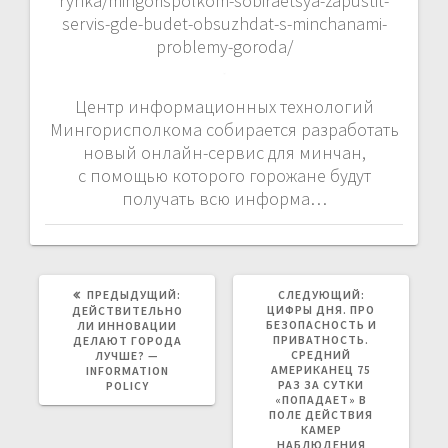
rynka/mingorispolkom-sobiraetsya-zapustit-
servis-gde-budet-obsuzhdat-s-minchanami-
problemy-goroda/
Центр информационных технологий
Мингорисполкома собирается разработать
новый онлайн-сервис для минчан,
с помощью которого горожане будут
получать всю информа…
ПРЕДЫДУЩАЯ
СЛЕДУЮЩАЯ
ПРЕДЫДУЩИЙ:
СЛЕДУЮЩИЙ:
ЗАПИСЬ:
ЗАПИСЬ:
ЦИФРЫ ДНЯ. ПРО
ДЕЙСТВИТЕЛЬНО
БЕЗОПАСНОСТЬ И
ЛИ ИННОВАЦИИ
ПРИВАТНОСТЬ.
ДЕЛАЮТ ГОРОДА
СРЕДНИЙ
ЛУЧШЕ? —
АМЕРИКАНЕЦ 75
INFORMATION
РАЗ ЗА СУТКИ
POLICY
«ПОПАДАЕТ» В
ПОЛЕ ДЕЙСТВИЯ
КАМЕР
НАБЛЮДЕНИЯ