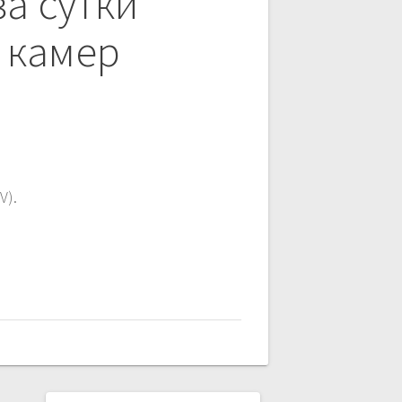
а сутки
 камер
V).