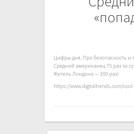
по
Средни
записям
«попа
Цифры дня. Про безопасность и 
Средний американец 75 раз за су
Житель Лондона — 300 раз!
https://www.digitaltrends.com/cool-t