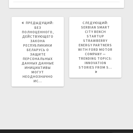
ПРЕДЫДУЩАЯ
СЛЕДУЮЩАЯ
ПРЕДЫДУЩИЙ:
СЛЕДУЮЩИЙ:
ЗАПИСЬ:
ЗАПИСЬ:
SERBIAN SMART
БЕЗ
CITY BENCH
ПОЛНОЦЕННОГО,
STARTUP
ДЕЙСТВУЮЩЕГО
STRAWBERRY
ЗАКОНА
ENERGY PARTNERS
РЕСПУБЛИКИКИ
WITH FORD MOTOR
БЕЛАРУСЬ О
COMPANY —
ЗАЩИТЕ
TRENDING TOPICS:
ПЕРСОНАЛЬНЫХ
INNOVATION
ДАННЫХ ДАННЫЕ
STORIES FROM S…
ИНИЦИАТИВЫ
МОГУТ
НЕОДНОЗНАЧНО
ИС…