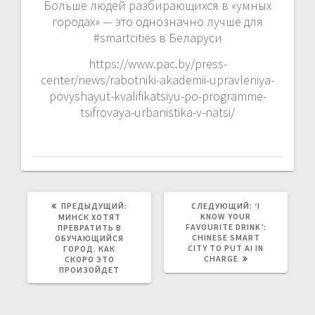
Больше людей разбирающихся в «умных
городах» — это однозначно лучше для
#smartcities в Беларуси
https://www.pac.by/press-
center/news/rabotniki-akademii-upravleniya-
povyshayut-kvalifikatsiyu-po-programme-
tsifrovaya-urbanistika-v-natsi/
ПРЕДЫДУЩАЯ
СЛЕДУЮЩАЯ
ПРЕДЫДУЩИЙ:
СЛЕДУЮЩИЙ:
‘I
ЗАПИСЬ:
ЗАПИСЬ:
KNOW YOUR
МИНСК ХОТЯТ
FAVOURITE DRINK’:
ПРЕВРАТИТЬ В
CHINESE SMART
ОБУЧАЮЩИЙСЯ
CITY TO PUT AI IN
ГОРОД. КАК
CHARGE
СКОРО ЭТО
ПРОИЗОЙДЕТ