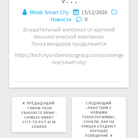
Minsk Smart City
15/12/2020
Новости
0
Внушительный материал от крупной
технологической компании.
Гонка вендоров продолжается
https://tech.hyundaimotorgroup.com/converge
nce/smart-city/
ПРЕДЫДУЩИЙ:
СЛЕДУЮЩИЙ:
СЛЕДУЮЩАЯ
ПРЕДЫДУЩАЯ
«РАБОТАЕМ С
‘I KNOW YOUR
ЗАПИСЬ:
ЗАПИСЬ:
НОВЫМИ
FAVOURITE DRINK’:
ТЕХНОЛОГИЯМИ».
CHINESE SMART
УЗНАЛИ, КАК НА
CITY TO PUT AI IN
УЛИЦАХ СОЗДАЮТ
CHARGE
ХОРОШЕЕ
ОСВЕЩЕНИЕ