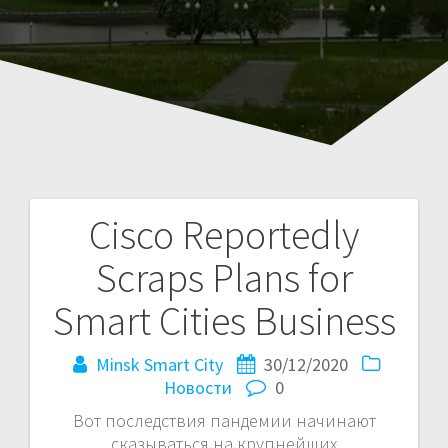
Cisco Reportedly
Навигация
Scraps Plans for
по
Smart Cities Business
записям
Minsk Smart City
30/12/2020
Новости
0
Вот последствия пандемии начинают
сказываться на крупнейших