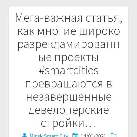
Мега-важная статья,
Навигация
как многие широко
по
разрекламированн
записям
ые проекты
#smartcities
превращаются в
незавершенные
девелоперские
стройки…
Minsk Smart City
14/01/2021