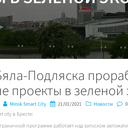
 Бяла-Подляска прора
е проекты в зеленой
Minsk Smart City
21/01/2021
Новости
0
city в Бресте:
нсграничной программе работает над запуском автома