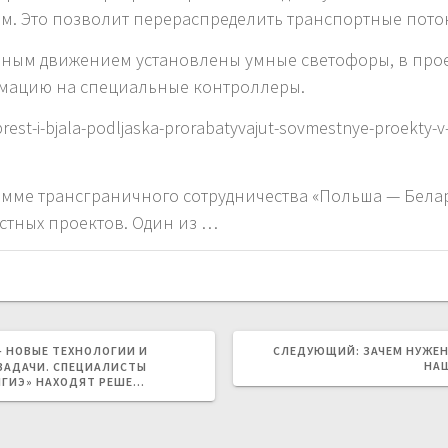
. Это позволит перераспределить транспортные поток
вным движением установлены умные светофоры, в прое
рмацию на специальные контроллеры.
brest-i-bjala-podljaska-prorabatyvajut-sovmestnye-proekty
амме трансграничного сотрудничества «Польша — Белар
стных проектов. Один из …
СЛЕДУЮЩАЯ
– НОВЫЕ ТЕХНОЛОГИИ И
СЛЕДУЮЩИЙ:
ЗАЧЕМ НУЖЕ
ЗАПИСЬ:
НА
ЗАДАЧИ. СПЕЦИАЛИСТЫ
ЛГИЭ» НАХОДЯТ РЕШЕ…