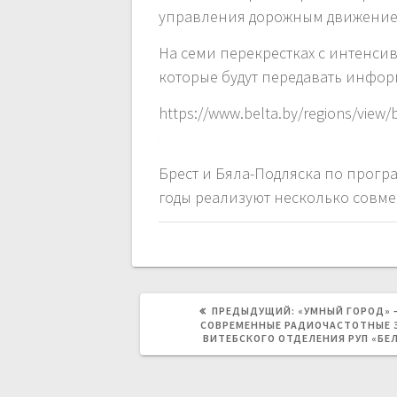
управления дорожным движением
На семи перекрестках с интенси
которые будут передавать инфо
https://www.belta.by/regions/view/
Брест и Бяла-Подляска по прогр
годы реализуют несколько совме
ПРЕДЫДУЩАЯ
ПРЕДЫДУЩИЙ:
«УМНЫЙ ГОРОД» 
ЗАПИСЬ:
СОВРЕМЕННЫЕ РАДИОЧАСТОТНЫЕ 
ВИТЕБСКОГО ОТДЕЛЕНИЯ РУП «БЕ