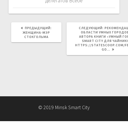
делегатов Всебе
ПРЕДЫДУЩАЯ
СЛЕДУЮЩАЯ
ПРЕДЫДУЩИЙ:
СЛЕДУЮЩИЙ:
РЕКОМЕНДАЦ
ЗАПИСЬ:
ЗАПИСЬ:
ОБЛАСТИ УМНЫХ ГОРОДО
ЖЕНЩИНА-МЭР
АВТОРА КНИГИ «УМНЫЙ ГО
СТОКГОЛЬМА
SMART CITY ДЛЯ ЧАЙНИК
HTTPS://STATESCOOP.COM/F
GO…
© 2019 Minsk Smart City