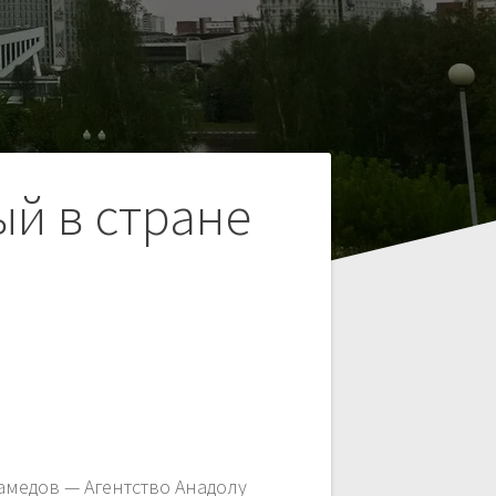
ый в стране
амедов — Агентство Анадолу