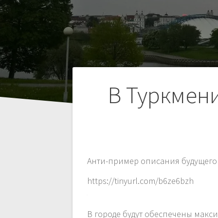
Навигация
В Туркмени
по
записям
Анти-пример описания будущего 
https://tinyurl.com/b6ze6bzh
В городе будут обеспечены макс