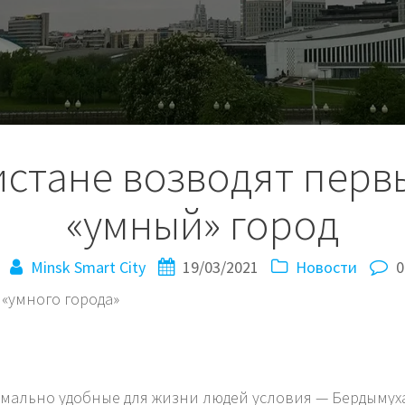
стане возводят перв
«умный» город
Minsk Smart City
19/03/2021
Новости
0
«умного города»
имально удобные для жизни людей условия — Бердымух