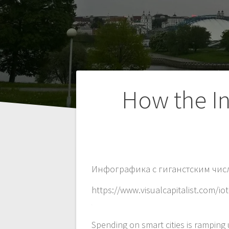
Навигация
How the In
по
записям
Инфографика с гиганстским число
https://www.visualcapitalist.com/iot
Spending on smart cities is ramping