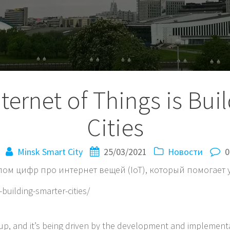
ternet of Things is Bui
Cities
Minsk Smart City
25/03/2021
Новости
0
м цифр про интернет вещей (IoT), который помогает ум
-building-smarter-cities/
 up, and it’s being driven by the development and implement