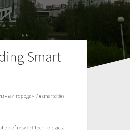
lding Smart
ным городам / #smartcities
ation of new IoT technologies.