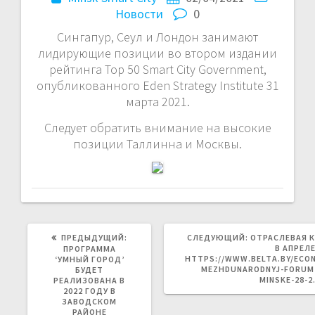
Новости
0
Сингапур, Сеул и Лондон занимают
лидирующие позиции во втором издании
рейтинга Top 50 Smart City Government,
опубликованного Eden Strategy Institute 31
марта 2021.
Следует обратить внимание на высокие
позиции Таллинна и Москвы.
ПРЕДЫДУЩАЯ
СЛЕДУЮЩАЯ
ПРЕДЫДУЩИЙ:
СЛЕДУЮЩИЙ:
ОТРАСЛЕВАЯ 
ЗАПИСЬ:
ЗАПИСЬ:
В АПРЕЛ
ПРОГРАММА
HTTPS://WWW.BELTA.BY/ECON
‘УМНЫЙ ГОРОД’
MEZHDUNARODNYJ-FORUM-
БУДЕТ
MINSKE-28-
РЕАЛИЗОВАНА В
2022 ГОДУ В
ЗАВОДСКОМ
РАЙОНЕ