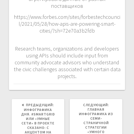
поставщиков
https://www.forbes.com/sites/forbestechcounci
l/2021/05/28/how-apis-are-powering-smart-
cities/?sh=72e70a3b2fdb
Research teams, organizations and developers
using APIs should include input from
community advocate advisors who understand
the civic challenges associated with certain data
projects.
ПРЕДЫДУЩАЯ
СЛЕДУЮЩАЯ
ПРЕДЫДУЩИЙ:
СЛЕДУЮЩИЙ:
ЗАПИСЬ:
ЗАПИСЬ:
ГЛАВНАЯ
ИНФОГРАФИКА
ИНФОГРАФИКА ИЗ
ДНЯ. #SMARTGRID
СЕМИ-
ИЛИ «УМНЫЕ
СТРАНИЧНОЙ
СЕТИ» В ПРОЕКТЕ
СТРАТЕГИИ
СКАЗАНО: С
«УМНОГО
АКЦЕНТОМ НА