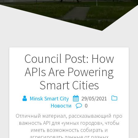
Council Post: How
Навигация
APIs Are Powering
по
Smart Cities
записям
Minsk Smart City
29/05/2021
Новости
0
Отличный материал, рассказывающий про
важность API для «умных городов», чтобы
иметь возможность собирать и
агрегировать данные от разных