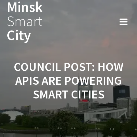
Minsk
Smart
City
COUNCIL POST: HOW
APIS ARE POWERING
SMART CITIES